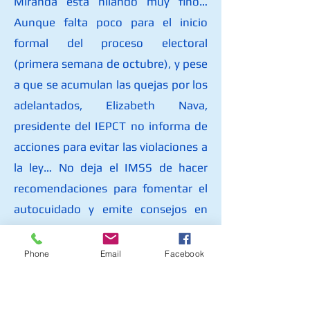
Miranda está hilando muy fino…
Aunque falta poco para el inicio
formal del proceso electoral
(primera semana de octubre), y pese
a que se acumulan las quejas por los
adelantados, Elizabeth Nava,
presidente del IEPCT no informa de
acciones para evitar las violaciones a
la ley… No deja el IMSS de hacer
recomendaciones para fomentar el
autocuidado y emite consejos en
temas de promoción como parte de
la estrategia PREVENIMSS y recordó
Phone
Email
Facebook
que hace tres días se celebró el
cuidado del cerebro con hábitos